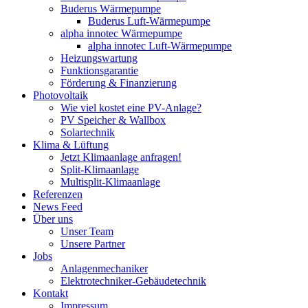
Buderus Wärmepumpe
Buderus Luft-Wärmepumpe
alpha innotec Wärmepumpe
alpha innotec Luft-Wärmepumpe
Heizungswartung
Funktionsgarantie
Förderung & Finanzierung
Photovoltaik
Wie viel kostet eine PV-Anlage?
PV Speicher & Wallbox
Solartechnik
Klima & Lüftung
Jetzt Klimaanlage anfragen!
Split-Klimaanlage
Multisplit-Klimaanlage
Referenzen
News Feed
Über uns
Unser Team
Unsere Partner
Jobs
Anlagenmechaniker
Elektrotechniker-Gebäudetechnik
Kontakt
Impressum