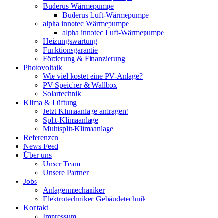
Buderus Wärmepumpe
Buderus Luft-Wärmepumpe
alpha innotec Wärmepumpe
alpha innotec Luft-Wärmepumpe
Heizungswartung
Funktionsgarantie
Förderung & Finanzierung
Photovoltaik
Wie viel kostet eine PV-Anlage?
PV Speicher & Wallbox
Solartechnik
Klima & Lüftung
Jetzt Klimaanlage anfragen!
Split-Klimaanlage
Multisplit-Klimaanlage
Referenzen
News Feed
Über uns
Unser Team
Unsere Partner
Jobs
Anlagenmechaniker
Elektrotechniker-Gebäudetechnik
Kontakt
Impressum