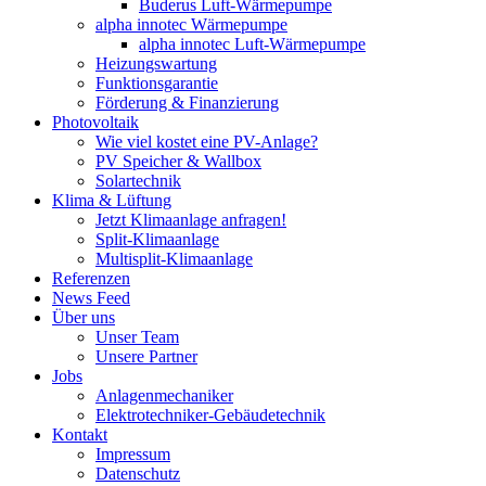
Buderus Luft-Wärmepumpe
alpha innotec Wärmepumpe
alpha innotec Luft-Wärmepumpe
Heizungswartung
Funktionsgarantie
Förderung & Finanzierung
Photovoltaik
Wie viel kostet eine PV-Anlage?
PV Speicher & Wallbox
Solartechnik
Klima & Lüftung
Jetzt Klimaanlage anfragen!
Split-Klimaanlage
Multisplit-Klimaanlage
Referenzen
News Feed
Über uns
Unser Team
Unsere Partner
Jobs
Anlagenmechaniker
Elektrotechniker-Gebäudetechnik
Kontakt
Impressum
Datenschutz