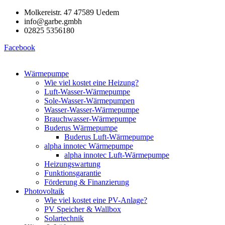
Zum
Molkereistr. 47 47589 Uedem
Inhalt
info@garbe.gmbh
springen
02825 5356180
Facebook
Wärmepumpe
Wie viel kostet eine Heizung?
Luft-Wasser-Wärmepumpe
Sole-Wasser-Wärmepumpen
Wasser-Wasser-Wärmepumpe
Brauchwasser-Wärmepumpe
Buderus Wärmepumpe
Buderus Luft-Wärmepumpe
alpha innotec Wärmepumpe
alpha innotec Luft-Wärmepumpe
Heizungswartung
Funktionsgarantie
Förderung & Finanzierung
Photovoltaik
Wie viel kostet eine PV-Anlage?
PV Speicher & Wallbox
Solartechnik