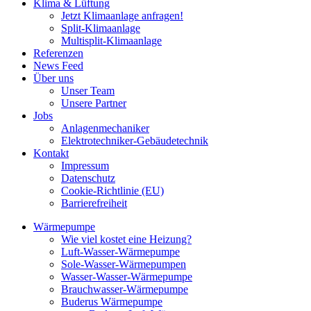
Klima & Lüftung
Jetzt Klimaanlage anfragen!
Split-Klimaanlage
Multisplit-Klimaanlage
Referenzen
News Feed
Über uns
Unser Team
Unsere Partner
Jobs
Anlagenmechaniker
Elektrotechniker-Gebäudetechnik
Kontakt
Impressum
Datenschutz
Cookie-Richtlinie (EU)
Barrierefreiheit
Wärmepumpe
Wie viel kostet eine Heizung?
Luft-Wasser-Wärmepumpe
Sole-Wasser-Wärmepumpen
Wasser-Wasser-Wärmepumpe
Brauchwasser-Wärmepumpe
Buderus Wärmepumpe